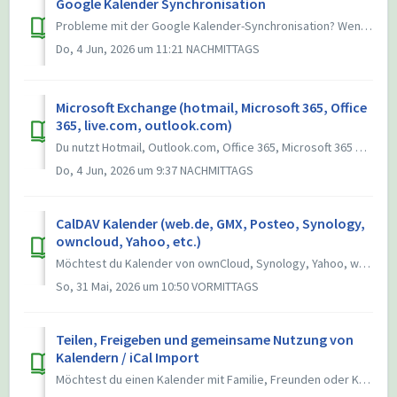
Google Kalender Synchronisation
Probleme mit der Google Kalender-Synchronisation? Wenn Termine in der Google-App auftauchen, aber in aCalendar fehlen, liegt das meist an Android-Einstell...
Do, 4 Jun, 2026 um 11:21 NACHMITTAGS
Microsoft Exchange (hotmail, Microsoft 365, Office
365, live.com, outlook.com)
Du nutzt Hotmail, Outlook.com, Office 365, Microsoft 365 oder ein Exchange-Konto aus deiner Firma? Hier erfährst du, wie du deinen Kalender in aCalendar e...
Do, 4 Jun, 2026 um 9:37 NACHMITTAGS
CalDAV Kalender (web.de, GMX, Posteo, Synology,
owncloud, Yahoo, etc.)
Möchtest du Kalender von ownCloud, Synology, Yahoo, web.de, GMX, Posteo oder einem anderen CalDAV-Dienst in aCalendar nutzen? Hier erfährst du, wie du das...
So, 31 Mai, 2026 um 10:50 VORMITTAGS
Teilen, Freigeben und gemeinsame Nutzung von
Kalendern / iCal Import
Möchtest du einen Kalender mit Familie, Freunden oder Kollegen teilen? Da aCalendar kein eigener Cloud-Dienst ist und deine Daten nicht auf eigenen Server...