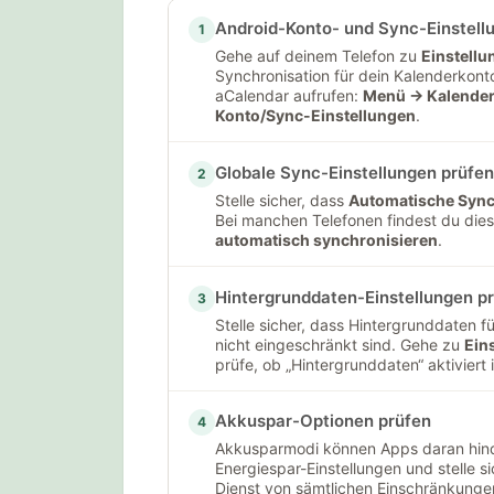
Android-Konto- und Sync-Einstell
1
Gehe auf deinem Telefon zu
Einstell
Synchronisation für dein Kalenderkonto 
aCalendar aufrufen:
Menü → Kalender 
Konto/Sync-Einstellungen
.
Globale Sync-Einstellungen prüfen
2
Stelle sicher, dass
Automatische Sync
Bei manchen Telefonen findest du die
automatisch synchronisieren
.
Hintergrunddaten-Einstellungen p
3
Stelle sicher, dass Hintergrunddaten 
nicht eingeschränkt sind. Gehe zu
Ein
prüfe, ob „Hintergrunddaten“ aktiviert i
Akkuspar-Optionen prüfen
4
Akkusparmodi können Apps daran hinde
Energiespar-Einstellungen und stelle 
Dienst von sämtlichen Einschränkung