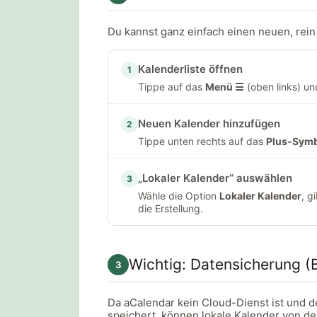
Du kannst ganz einfach einen neuen, rein
Kalenderliste öffnen
1
Tippe auf das
Menü ☰
(oben links) u
Neuen Kalender hinzufügen
2
Tippe unten rechts auf das
Plus-Symb
„Lokaler Kalender“ auswählen
3
Wähle die Option
Lokaler Kalender
, g
die Erstellung.
Wichtig: Datensicherung (
3
Da aCalendar kein Cloud-Dienst ist und d
speichert, können lokale Kalender von d