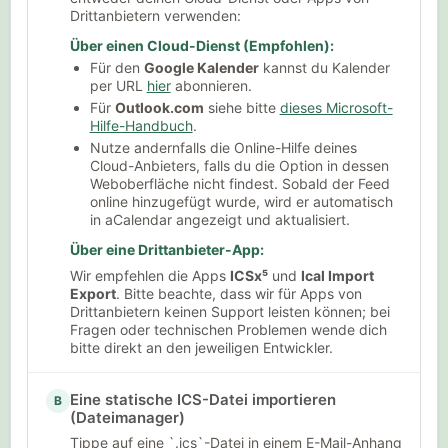
Drittanbietern verwenden:
Über einen Cloud-Dienst (Empfohlen):
Für den
Google Kalender
kannst du Kalender
per URL
hier
abonnieren.
Für
Outlook.com
siehe bitte
dieses Microsoft-
Hilfe-Handbuch
.
Nutze andernfalls die Online-Hilfe deines
Cloud-Anbieters, falls du die Option in dessen
Weboberfläche nicht findest. Sobald der Feed
online hinzugefügt wurde, wird er automatisch
in aCalendar angezeigt und aktualisiert.
Über eine Drittanbieter-App:
Wir empfehlen die Apps
ICSx⁵
und
Ical Import
Export
. Bitte beachte, dass wir für Apps von
Drittanbietern keinen Support leisten können; bei
Fragen oder technischen Problemen wende dich
bitte direkt an den jeweiligen Entwickler.
Eine statische ICS-Datei importieren
B
(Dateimanager)
Tippe auf eine `.ics`-Datei in einem E-Mail-Anhang