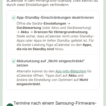
aCalendar in den Hintergrund-Standby. Dies kannst du
durch zwei Einstellungen verhindern:
App-Standby-Einschränkungen deaktivieren
✓
Öffne die Geräte-
Einstellungen
→
Gerätewartung
(oder Akku und Gerätewartung)
→
Akku
→
Grenzen für Hintergrundnutzung
.
Stelle sicher, dass aCalendar nicht unter
Standby-
Apps
oder
Apps im tiefen Standby
gelistet ist. Für
die beste Leistung füge aCalendar zu den
Apps,
die nie im Standby sind
hinzu.
Akkunutzung auf „Nicht eingeschränkt“
✓
setzen
Alternativ kannst du den
App-Info-Bildschirm
für
aCalendar öffnen. Tippe dort auf
Akku
und
ändere die Einstellung von
Optimiert
auf
Nicht
eingeschränkt
.
Termine nach einem Samsung-Firmware-