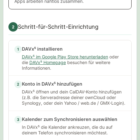
Apps arbeiten nahtlos zusammen.
Schritt-für-Schritt-Einrichtung
2
DAVx⁵ installieren
1
DAVx⁵ im Google Play Store herunterladen
oder
die
DAVx⁵ Homepage
besuchen für weitere
Informationen.
Konto in DAVx⁵ hinzufügen
2
DAVx⁵ öffnen und dein CalDAV-Konto hinzufügen
(z.B. die Serveradresse deiner ownCloud oder
Synology, oder dein Yahoo / web.de / GMX-Login).
Kalender zum Synchronisieren auswählen
3
In DAVx⁵ die Kalender ankreuzen, die du auf
deinem Telefon synchronisieren möchtest.