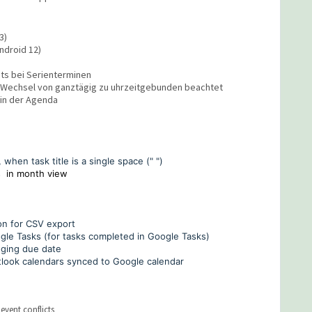
3)
ndroid 12)
s bei Serienterminen
 Wechsel von ganztägig zu uhrzeitgebunden beachtet
 in der Agenda
 when task title is a single space (" ")
s
in month view
tion for CSV export
oogle Tasks (for tasks completed in Google Tasks)
nging due date
Outlook calendars synced to Google calendar
event conflicts