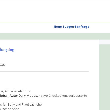
Neue Supportanfrage
Changelog
TAGS
bar, Auto-Dark-Modus
, native Checkboxen, verbesserte
itlebar, Auto-Dark-Modus
 für Sony und Pixel-Launcher
-Launcher-Apps