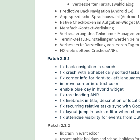
Verbesserter Farbauswahldialog
Predictive Back Navigation (Android 14)
App-spezifische Sprachauswahl (Android 1
Native Checkboxen im Aufgaben-Widget (A
Mehrfach-Kontakt-Verlinkung
Verbesserung des Teilnehmer-Management
Termin-Default-Einstellungen werden beim
Verbesserte Darstellung von leeren Tagen
FIX viele seltene Crashes/ANRs
Patch 2.8.1
fix back navigation in search
fix crash with alphabetically sorted tasks,
fix corner info for right-to-left language
improve corner info text color
enable blue day in hybrid widget
fix rare loading ANR
fix linebreak in title, description or loca
fix recurring relative tasks sync with G
fix layout jump in tasks editor when cha
fix attendee visibility for events from 
Patch 2.8.2
fix crash in event editor
respect public holidays and school holidays for 