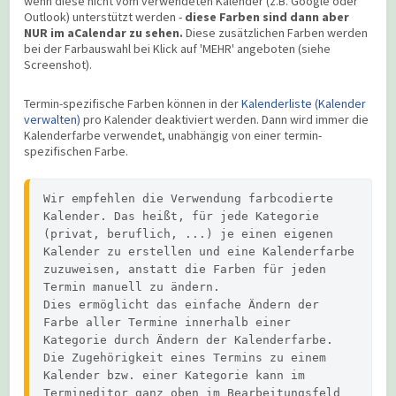
wenn diese nicht vom verwendeten Kalender (z.B. Google oder
Outlook) unterstützt werden -
diese Farben sind dann aber
NUR im aCalendar zu sehen.
Diese zusätzlichen Farben werden
bei der Farbauswahl bei Klick auf 'MEHR' angeboten (siehe
Screenshot).
Termin-spezifische Farben können in der
Kalenderliste (Kalender
verwalten)
pro Kalender deaktiviert werden. Dann wird immer die
Kalenderfarbe verwendet, unabhängig von einer termin-
spezifischen Farbe.
Wir empfehlen die Verwendung farbcodierte 
Kalender. Das heißt, für jede Kategorie 
(privat, beruflich, ...) je einen eigenen 
Kalender zu erstellen und eine Kalenderfarbe 
zuzuweisen, anstatt die Farben für jeden 
Termin manuell zu ändern.

Dies ermöglicht das einfache Ändern der 
Farbe aller Termine innerhalb einer 
Kategorie durch Ändern der Kalenderfarbe.

Die Zugehörigkeit eines Termins zu einem 
Kalender bzw. einer Kategorie kann im 
Termineditor ganz oben im Bearbeitungsfeld 